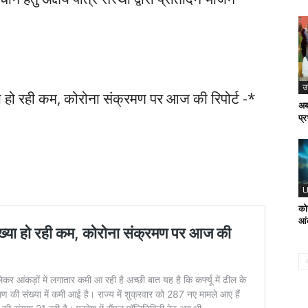
उ
या हो रही कम, कोरोना संक्रमण पर आज की रिपोर्ट -*
अब 
प्
U
को
आंक