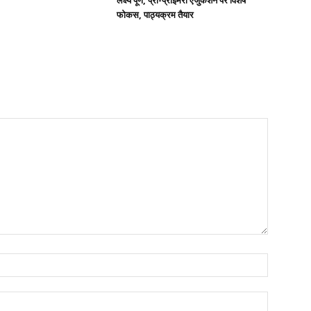
लक्ष्य पूर्ण, प्री-प्राइमरी एजुकेशन पर विशेष
फोकस, पाठ्यक्रम तैयार