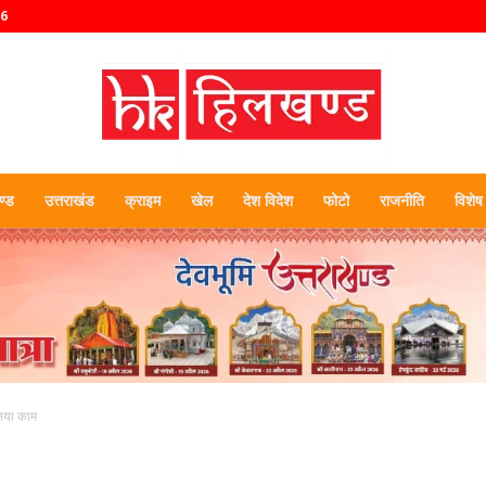
26
्ड
उत्तराखंड
क्राइम
खेल
देश विदेश
फोटो
राजनीति
विशेष
हिलखण्ड
ा नया काम