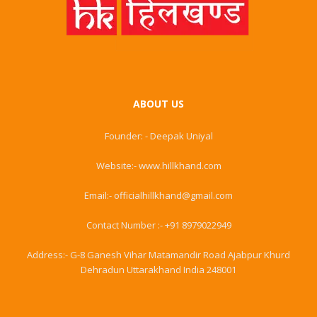
ABOUT US
Founder: - Deepak Uniyal
Website:- www.hillkhand.com
Email:- officialhillkhand@gmail.com
Contact Number :- +91 8979022949
Address:- G-8 Ganesh Vihar Matamandir Road Ajabpur Khurd
Dehradun Uttarakhand India 248001