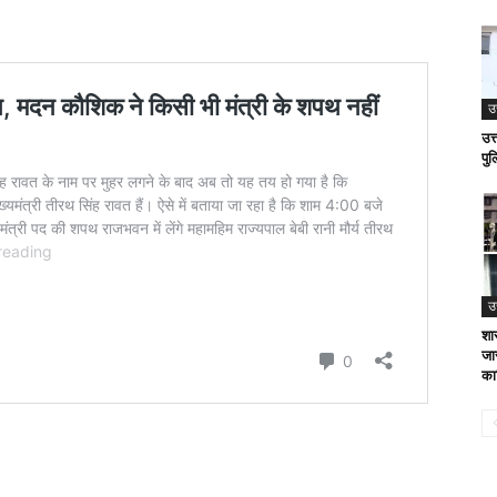
उ
उत्
पुल
उ
शा
जा
कार