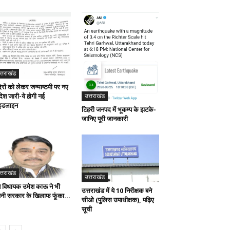
त्तराखंड
िरों को लेकर जन्माष्टमी पर नए
ेश जारी-ये होगी नई
उत्तराखंड
इडलाइन
टिहरी जनपद में भूकम्प के झटके-
जानिए पूरी जानकारी
त्तराखंड
उत्तराखंड
 विधायक उमेश काऊ ने भी
उत्तराखंड में ये 10 निरीक्षक बने
नी सरकार के खिलाफ फूंका...
सीओ (पुलिस उपाधीक्षक), पढ़िए
सूची