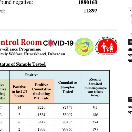
उ
मंद
आद
गा
उ
अब
अप