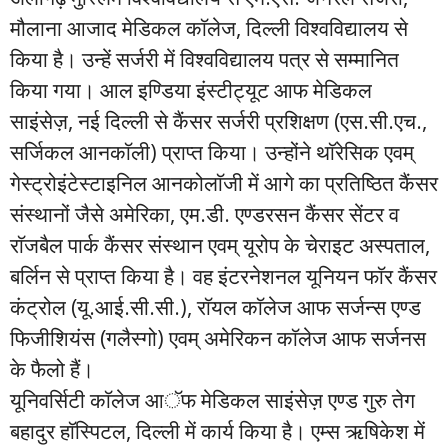
मौलाना आजाद मेडिकल काॅलेज, दिल्ली विश्वविद्यालय से
किया है। उन्हें सर्जरी में विश्वविद्यालय पत्र से सम्मानित
किया गया। आल इण्डिया इंस्टीट्यूट आफ मेडिकल
साइंसेज़, नई दिल्ली से कैंसर सर्जरी प्रशिक्षण (एस.सी.एच.,
सर्जिकल आनकाॅली) प्राप्त किया। उन्होंने थाॅरेसिक एवम्
गेस्ट्रोइंटेस्टाइनिल आनकोलाॅजी में आगे का प्रतिष्ठित कैंसर
संस्थानों जैसे अमेरिका, एम.डी. एण्डरसन कैंसर सेंटर व
राॅजबैल पार्क कैंसर संस्थान एवम् यूरोप के चेराइट अस्पताल,
बर्लिन से प्राप्त किया है। वह इंटरनेशनल यूनियन फाॅर कैंसर
कंट्रोल (यू.आई.सी.सी.), राॅयल काॅलेज आफ सर्जन्स एण्ड
फिजीशियंस (गलैस्गो) एवम् अमेरिकन काॅलेज आफ सर्जनस
के फैलो हैं।
यूनिवर्सिटी काॅलेज आॅफ मेडिकल साइंसेज़ एण्ड गुरु तेग
बहादुर हाॅस्पिटल, दिल्ली में कार्य किया है। एम्स ऋषिकेश में