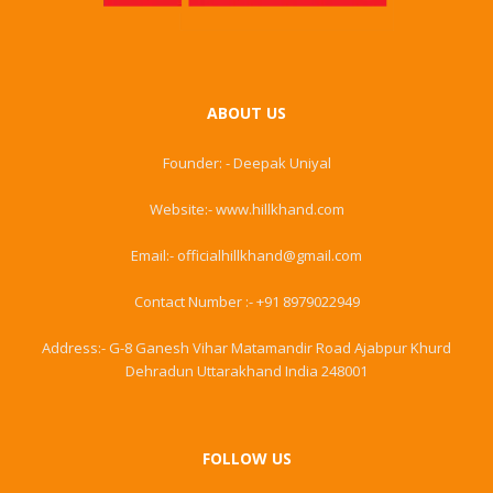
ABOUT US
Founder: - Deepak Uniyal
Website:- www.hillkhand.com
Email:- officialhillkhand@gmail.com
Contact Number :- +91 8979022949
Address:- G-8 Ganesh Vihar Matamandir Road Ajabpur Khurd
Dehradun Uttarakhand India 248001
FOLLOW US