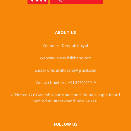
ABOUT US
Founder: - Deepak Uniyal
Website:- www.hillkhand.com
Email:- officialhillkhand@gmail.com
Contact Number :- +91 8979022949
Address:- G-8 Ganesh Vihar Matamandir Road Ajabpur Khurd
Dehradun Uttarakhand India 248001
FOLLOW US