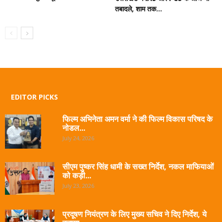
तबादले, शाम तक...
EDITOR PICKS
फिल्म अभिनेता अमन वर्मा ने की फिल्म विकास परिषद के
नोडल...
July 24, 2026
सीएम पुष्कर सिंह धामी के सख्त निर्देश, नकल माफियाओं
को कड़ी...
July 23, 2026
प्रदूषण नियंत्रण के लिए मुख्य सचिव ने दिए निर्देश, ये