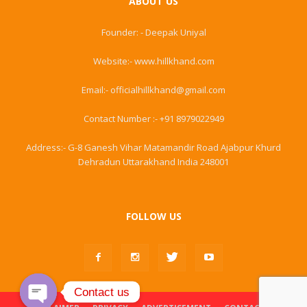
ABOUT US
Founder: - Deepak Uniyal
Website:- www.hillkhand.com
Email:- officialhillkhand@gmail.com
Contact Number :- +91 8979022949
Address:- G-8 Ganesh Vihar Matamandir Road Ajabpur Khurd
Dehradun Uttarakhand India 248001
FOLLOW US
Contact us